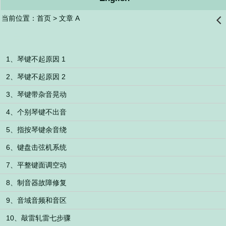
当前位置：
首页
> 文章 A
󰊒
文章 A
1、琴键不起原因 1
2、琴键不起原因 2
3、琴键带杂音晃动
4、个别琴键不出音
5、指按琴键余音绕
6、键盘击弦机系统
7、平整键面调空动
8、制音器故障修复
9、音域音频和音区
10、敲雷轧雷七步骤