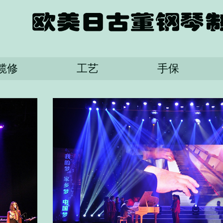
揽修
工艺
手保