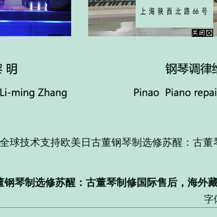
师全球技术支持欧美日古董钢琴制选修苏醒：古董
董钢琴制选修苏醒：古董琴制修国际售后，海外
字