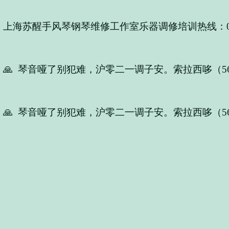
上海苏醒手风琴钢琴维修工作室乐器调修培训热线：021-5
🙏 琴音哑了别犯难，沪零二一调子安。索拉西哆（56
🙏 琴音哑了别犯难，沪零二一调子安。索拉西哆（56